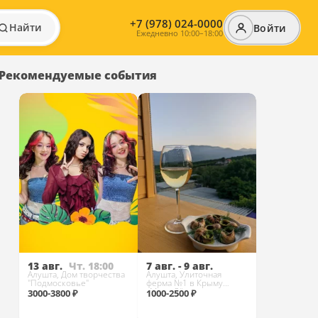
+7 (978) 024-0000
Найти
Войти
Ежедневно 10:00–18:00
Рекомендуемые события
13 авг.
Чт. 18:00
7 авг. - 9 авг.
Алушта, Дом творчества
Алушта, Улиточная
"Подмосковье"
ферма №1 в Крыму
«Мама Дёма»
3000-3800 ₽
1000-2500 ₽