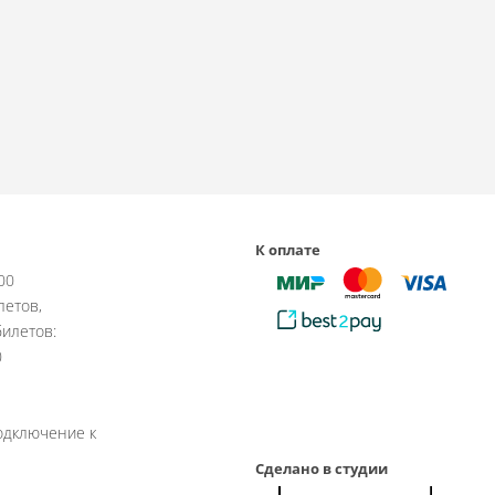
К оплате
:00
летов,
илетов:
0
одключение к
Сделано в студии