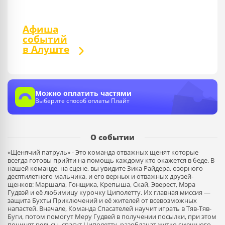
Афиша
событий
в Алуште
Можно оплатить частями
Выберите способ оплаты Плайт
О событии
«Щенячий патруль» - Это команда отважных щенят которые
всегда готовы прийти на помощь каждому кто окажется в беде. В
нашей команде, на сцене, вы увидите Зика Райдера, озорного
десятилетнего мальчика, и его верных и отважных друзей-
щенков: Маршала, Гонщика, Крепыша, Скай, Эверест, Мэра
Гудвэй и её любимицу курочку Циполетту. Их главная миссия —
защита Бухты Приключений и её жителей от всевозможных
напастей. Вначале, Команда Спасателей научит играть в Тяв-Тяв-
Буги, потом помогут Меру Гудвей в получении посылки, при этом
починят рельсы, спасут Циполетту, разоблачат жутко смешного