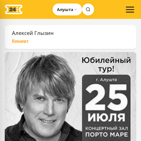
Алушта
Алексей Глызин
Концерт