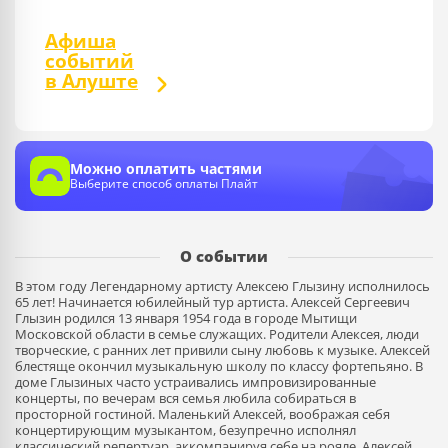
Афиша
событий
в Алуште
Можно оплатить частями
Выберите способ оплаты Плайт
О событии
В этом году Легендарному артисту Алексею Глызину исполнилось
65 лет! Начинается юбилейный тур артиста. Алексей Сергеевич
Глызин родился 13 января 1954 года в городе Мытищи
Московской области в семье служащих. Родители Алексея, люди
творческие, с ранних лет привили сыну любовь к музыке. Алексей
блестяще окончил музыкальную школу по классу фортепьяно. В
доме Глызиных часто устраивались импровизированные
концерты, по вечерам вся семья любила собираться в
просторной гостиной. Маленький Алексей, воображая себя
концертирующим музыкантом, безупречно исполнял
классический репертуар, аккомпанируя себе на рояле. Алексей