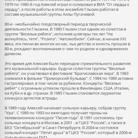
1979 по 1980-й год Алексей играл и солировал в ВИА "От сердца к
сердцу", а после работы в этом ансамбле Глызин работал в
составе музыкальной группы Аллы Пугачевой.
80-е - необычайно плодотворный период в творческой
деятельности Глызина. В 1980 Глызин стал одним из солистов в
группе "Веселые ребята", исполняя шлягеры тех лет "Не
волнуйтесь, тетя", "Розита", "Автомобили". Сейчас, в начале XXI
века, эти песни во многих из нас, чье детство и юность прошли в
80-е, рождают воспоминания о чем-то родном и одновременно
далеком.
Это время для Алексея было периодом стремительного развития
его музыкальной карьеры. Будучи солистом группы "Веселые
ребята", он участвовал в фестивале "Братиславская лира". В 1983
снимался в фильме "Приморский бульвар". С 1984 по 1989 активно
гастролировал, в том числе за рубежом. Концерты "Веселых
ребят" с огромным успехом прошли в Финляндии, США, Италии,
на Кубе и в др. странах. В 1985 Глызин становится лауреатом
конкурса артистов эстрады.
В 1989 году Алексей начинает сольную карьеру, собрав группу
"Ура". С 1989 по 1993 он ежегодно получает призы на
телевизионном конкурсе "Песня года". В 1991 состоялись три
сольных концерта в Москве, в 2001 - в ГЦКЗ "Россия", а также в
БКЗ "Октябрьский" в Санкт-Петербурге. В 2004-м состоялся
сольный концерт "Летит душа" в ГЦКЗ "Россия", который в 2006-м
году выпущен на DVD.