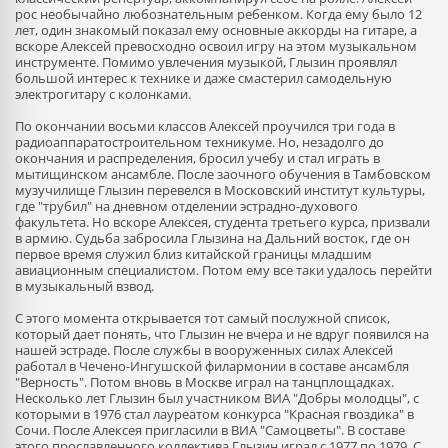
рос необычайно любознательным ребенком. Когда ему было 12
лет, один знакомый показал ему основные аккорды на гитаре, а
вскоре Алексей превосходно освоил игру на этом музыкальном
инструменте. Помимо увлечения музыкой, Глызин проявлял
большой интерес к технике и даже смастерил самодельную
электрогитару с колонками.
По окончании восьми классов Алексей проучился три года в
радиоаппаратостроительном техникуме. Но, незадолго до
окончания и распределения, бросил учебу и стал играть в
мытищинском ансамбле. После заочного обучения в Тамбовском
музучилище Глызин перевелся в Московский институт культуры,
где "трубил" на дневном отделении эстрадно-духового
факультета. Но вскоре Алексея, студента третьего курса, призвали
в армию. Судьба забросила Глызина на Дальний восток, где он
первое время служил близ китайской границы младшим
авиационным специалистом. Потом ему все таки удалось перейти
в музыкальный взвод.
С этого момента открывается тот самый послужной список,
который дает понять, что Глызин не вчера и не вдруг появился на
нашей эстраде. После службы в вооруженных силах Алексей
работал в Чечено-Ингушской филармонии в составе ансамбля
"Верность". Потом вновь в Москве играл на танцплощадках.
Несколько лет Глызин был участником ВИА "Добры молодцы", с
которыми в 1976 стал лауреатом конкурса "Красная гвоздика" в
Сочи. После Алексея пригласили в ВИА "Самоцветы". В составе
этого прославленного коллектива Глызин играл с 1977 по 1979. C