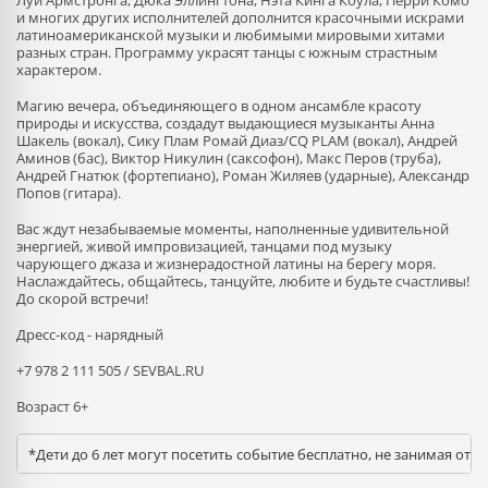
Луи Армстронга, Дюка Эллингтона, Нэта Кинга Коула, Перри Комо
и многих других исполнителей дополнится красочными искрами
латиноамериканской музыки и любимыми мировыми хитами
разных стран. Программу украсят танцы с южным страстным
характером.
Магию вечера, объединяющего в одном ансамбле красоту
природы и искусства, создадут выдающиеся музыканты Анна
Шакель (вокал), Сику Плам Ромай Диаз/CQ PLAM (вокал), Андрей
Аминов (бас), Виктор Никулин (саксофон), Макс Перов (труба),
Андрей Гнатюк (фортепиано), Роман Жиляев (ударные), Александр
Попов (гитара).
Вас ждут незабываемые моменты, наполненные удивительной
энергией, живой импровизацией, танцами под музыку
чарующего джаза и жизнерадостной латины на берегу моря.
Наслаждайтесь, общайтесь, танцуйте, любите и будьте счастливы!
До скорой встречи!
Дресс-код - нарядный
+7 978 2 111 505 / SEVBAL.RU
Возраст 6+
*Дети до 6 лет могут посетить событие бесплатно, не занимая отд