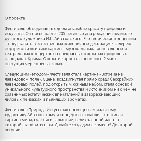
О проекте
Фестиваль объединяет в одном ансамбле красоту природы и
искусства. Он посвящается 205-летию со дня рождения великого
русского художника И.К. Айвазовского. Его творческая концепция
– представить в естественных живописных декорациях галерею
портретов и «живых» картин – музыкальных, танцевальных и
театральных концертов на прекрасных открытых природных
площадках Крыма. Открытие проекта состоялось 2 мая в
цветущих черешневых садах.
Следующим «этюдом» Фестиваля стала картина «Встреча на
лавандовом поле». Сцена, воздвигнутая прямо среди бескрайних
лавандовых полей, под открытым южным небом, стала основой
уникального культурного пространства и источником ни с чем не
сравнимых эстетических впечатлений в завораживающих
лиловых пейзажах и пьянящих ароматах.
Фестиваль «Природа Искусства» посвящен гениальному
художнику Айвазовскому и концерты в лаванде – это живая
картина мира, счастья и гармонии, великолепной частью
которой становитесь вы. Давайте создадим ее вместе! До скорой
встречи!