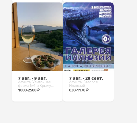
Купить
Купить
7 авг. - 9 авг.
7 авг. - 20 сент.
Алушта, Улиточная
Алушта, Галерея
ферма №1 в Крыму
Иллюзий
«Мама Дёма»
1000-2500 ₽
630-1170 ₽
Купить
Купить