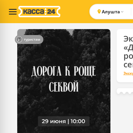
Алушта
Эк
туристам
«Д
р
се
Экск