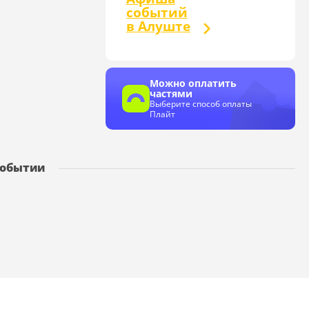
событий
в Алуште
Можно оплатить
частями
Выберите способ оплаты
Плайт
событии