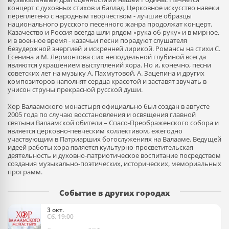
концерт с духовных стихов и баллад. Церковное искусство навеки
переплетено с народным творчеством - лучшие образцы
национального русского песенного жанра продолжат концерт.
Казачество и Россия всегда шли рядом «рука об руку» и в мирное,
и в военное время - казачьи песни порадуют слушателя
безудержной энергией и искренней лирикой. Романсы на стихи С.
Есенина и М. Лермонтова с их неподдельной глубиной всегда
являются украшением выступлений хора. Но и, конечно, песни
советских лет на музыку А. Пахмутовой, А. Зацепина и других
композиторов наполнят сердца красотой и заставят звучать в
унисон струны прекрасной русской души.
Хор Валаамского монастыря официально был создан в августе
2005 года по случаю восстановления и освящения главной
святыни Валаамской обители – Спасо-Преображенского собора и
является церковно-певческим коллективом, ежегодно
участвующим в Патриарших богослужениях на Валааме. Ведущей
идеей работы хора является культурно-просветительская
деятельность и духовно-патриотическое воспитание посредством
создания музыкально-поэтических, исторических, мемориальных
программ.
Событие в других городах
Хор Валаамского монастыря
3 окт.
Сб. 19:00